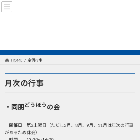
コ
ナ
ン
ビ
テ
ゲ
ン
ー
ツ
シ
へ
ョ
定例行事
ス
ン
キ
に
ッ
移
プ
動
HOME
定例行事
月次の行事
どうほう
・同朋
の会
開催日
第3土曜日（ただし3月、8月、9月、11月は年次の行事
があるため休会）
時間
13:30～16:00