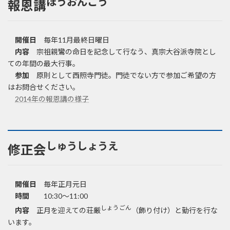
ほうおんこう
報恩講
開催日
毎年11月最終日曜日
内容
宗祖親鸞の命日を記念して行なう、真宗大谷派寺院とし
ての年間の最大行事。
参加
原則として西照寺門徒。門徒でない方で参加ご希望の方
はお問合せください。
2014年の報恩講の様子
しゅうしょうえ
修正会
開催日
毎年正月元日
時間
10:30～11:00
しょうごん
内容
正月を迎えての荘厳
（飾り付け）と勤行を行な
います。