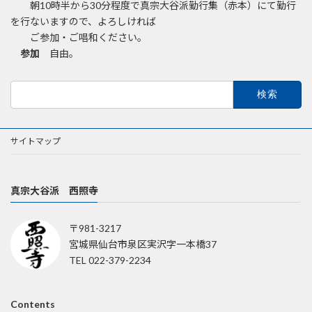
朝10時半から30分程度で真宗大谷派勤行集（赤本）にて勤行
を行ないますので、よろしければ
ご参加・ご唱和ください。
参加
自由。
検
索:
サイトマップ
真宗大谷派 西照寺
〒981-3217
宮城県仙台市泉区実沢字一本橋37
TEL 022-379-2234
Contents