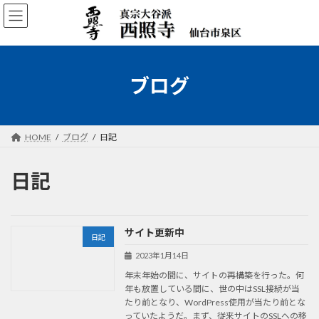
コ
ナ
ン
ビ
テ
ゲ
ン
ー
ツ
シ
へ
ョ
ブログ
ス
ン
キ
に
ッ
移
プ
動
HOME
ブログ
日記
日記
サイト更新中
日記
2023年1月14日
年末年始の間に、サイトの再構築を行った。何
年も放置している間に、世の中はSSL接続が当
たり前となり、WordPress使用が当たり前とな
っていたようだ。まず、従来サイトのSSLへの移